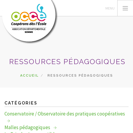
LA FÉDÉRATION NATIONALE
RESSOURCES PÉDAGOGIQUES
GÉRER SA COOPÉRATIVE
L'OCCE DE LA SOMME
ACCUEIL
RESSOURCES PÉDAGOGIQUES
ACTIONS PÉDAGOGIQUES
RESSOURCES PÉDAGOGIQUES
FORMATIONS
CATÉGORIES
PRÊTS ET SERVICES
Conservatoire / Observatoire des pratiques coopératives
RECHERCHER
Malles pédagogiques