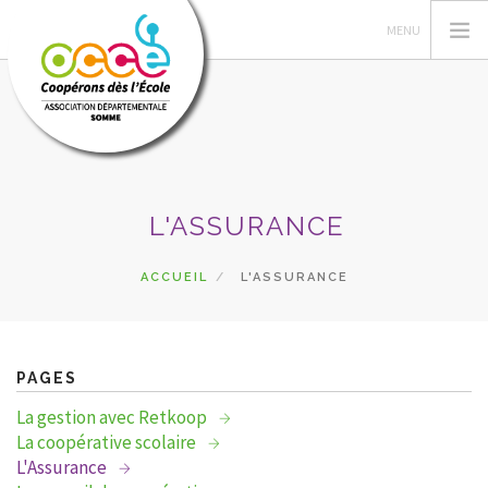
LA FÉDÉRATION NATIONALE
L'ASSURANCE
GÉRER SA COOPÉRATIVE
L'OCCE DE LA SOMME
ACCUEIL
L'ASSURANCE
ACTIONS PÉDAGOGIQUES
RESSOURCES PÉDAGOGIQUES
FORMATIONS
PAGES
PRÊTS ET SERVICES
La gestion avec Retkoop
La coopérative scolaire
RECHERCHER
L'Assurance