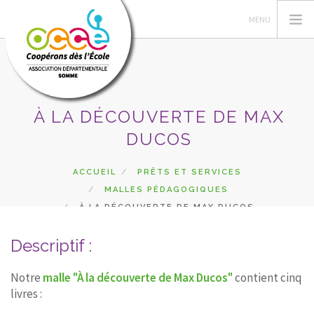
À LA DÉCOUVERTE DE MAX
LA FÉDÉRATION NATIONALE
DUCOS
GÉRER SA COOPÉRATIVE
L'OCCE DE LA SOMME
ACCUEIL
PRÊTS ET SERVICES
MALLES PÉDAGOGIQUES
ACTIONS PÉDAGOGIQUES
À LA DÉCOUVERTE DE MAX DUCOS
RESSOURCES PÉDAGOGIQUES
FORMATIONS
Descriptif :
PRÊTS ET SERVICES
Notre
malle "À la découverte de Max Ducos"
contient cinq
RECHERCHER
livres :